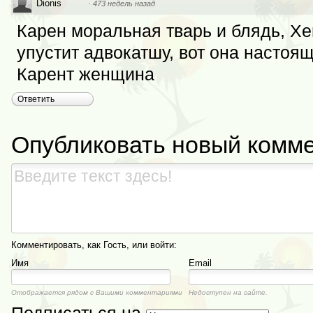
Dionis
·
473 недель назад
Карен моральная тварь и блядь, Хе
упустит адвокатшу, вот она настоя
Карент женщина
Ответить
Опубликовать новый комм
Комментировать, как Гость, или войти:
Имя
Email
Отображается рядом с Вашими комментариями
Недоступен на сайте.
Подписаться на