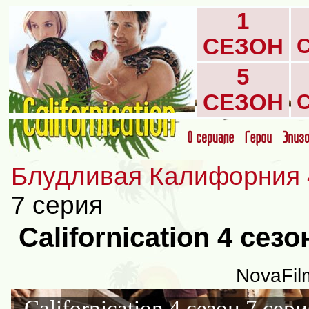
1
СЕЗОН
5
СЕЗОН
Блудливая Калифорния 
7 серия
Californication 4 сез
NovaFil
Californication 4 сезон 7 сери