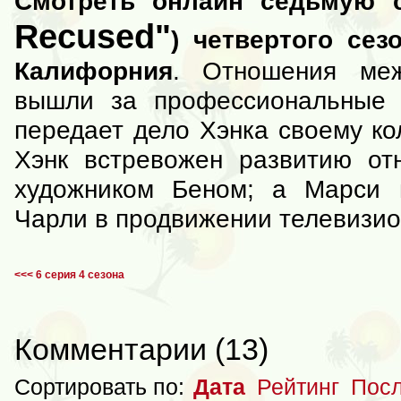
Смотреть онлайн седьмую 
Recused"
) четвертого сез
Калифорния
. Отношения ме
вышли за профессиональные 
передает дело Хэнка своему ко
Хэнк встревожен развитию о
художником Беном; а Марси
Чарли в продвижении телевизио
<<< 6 серия 4 сезона
Комментарии
(
13
)
Сортировать по:
Дата
Рейтинг
Посл