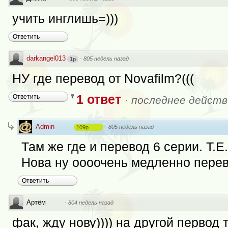
учить инглишь=)))
Ответить
darkangel013
·
805 недель назад
1p
НУ где перевод от Novafilm?(((
1 ответ
Ответить
·
последнее действ
Admin
·
805 недель назад
109p
Там же где и перевод 6 серии. Т.Е
Нова ну оооочень медленно перево
Ответить
Артём
·
804 недель назад
фак, жду нову)))) на другой первод 