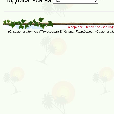
о сериале
::
герои
::
эпизод-гид
:
(C) californicationtv.ru // Телесериал Блудливая Калифорния / Californic