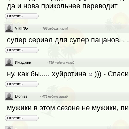
да и нова прикольнее переводит
Ответить
VIKING
·
796 недель назад
супер сериал для супер пацанов. . .
Ответить
Имэджин
·
759 недель назад
ну, как бы..... хуйротина
))) - Спас
Ответить
Dioniss
·
473 недель назад
мужики в этом сезоне не мужики, п
Ответить