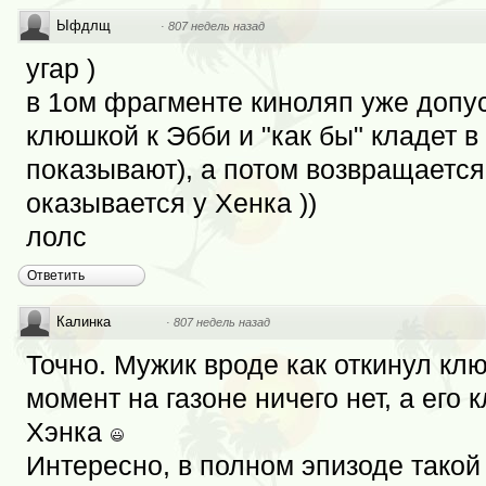
Ыфдлщ
·
807 недель назад
угар )
в 1ом фрагменте киноляп уже допус
клюшкой к Эбби и "как бы" кладет в
показывают), а потом возвращается
оказывается у Хенка ))
лолс
Ответить
Калинка
·
807 недель назад
Точно. Мужик вроде как откинул кл
момент на газоне ничего нет, а его
Хэнка
Интересно, в полном эпизоде такой 