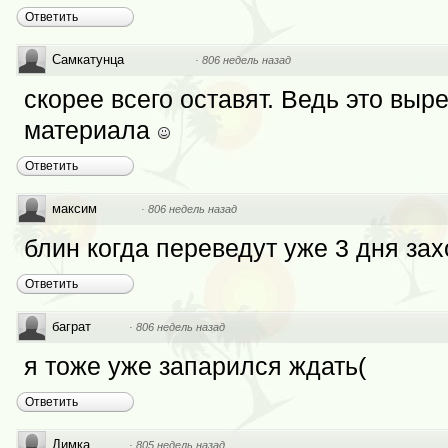
Ответить
Самкатунца
·
806 недель назад
скорее всего оставят. Ведь это выре
материала
Ответить
максим
·
806 недель назад
блин когда переведут уже 3 дня за
Ответить
баграт
·
806 недель назад
я тоже уже запарился ждать(
Ответить
Димка
·
805 недель назад