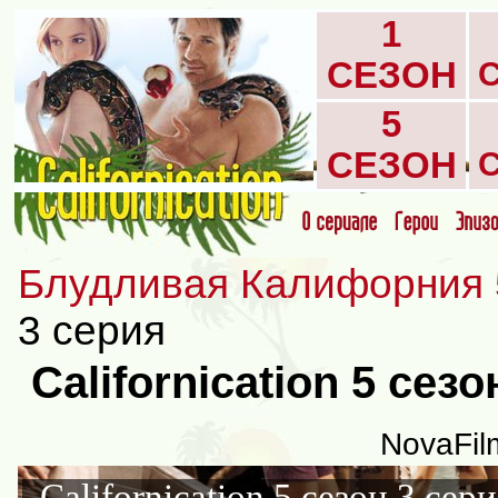
1
СЕЗОН
5
СЕЗОН
Блудливая Калифорния 
3 серия
Californication 5 сез
NovaFil
Californication 5 сезон 3 сер