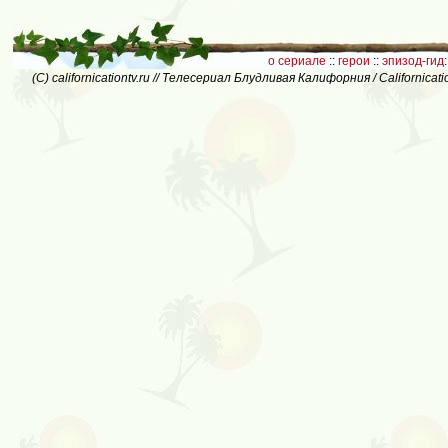
о сериале
::
герои
::
эпизод-гид
:
(C) californicationtv.ru // Телесериал Блудливая Калифорния / Californic