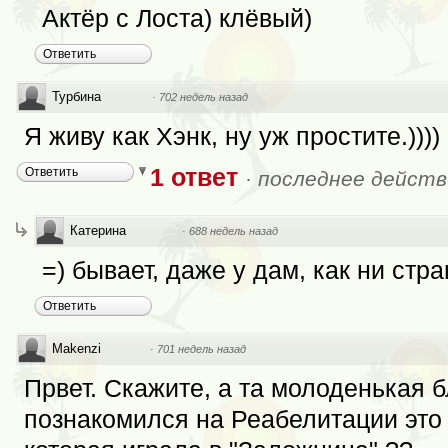
Актёр с Лоста) клёвый)
Ответить
Турбина
·
702 недель назад
Я живу как Хэнк, ну уж простите.))))
1 ответ
Ответить
·
последнее действ
Катерина
·
688 недель назад
=) бывает, даже у дам, как ни стра
Ответить
Makenzi
·
701 недель назад
Првет. Скажите, а та молоденькая б
познакомился на Реабелитации это 