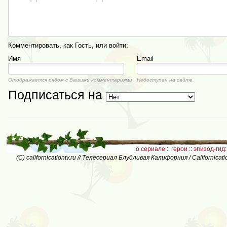
Комментировать, как Гость, или войти:
Имя
Email
Отображается рядом с Вашими комментариями
Недоступен на сайте.
Подписаться на
о сериале
::
герои
::
эпизод-гид
:
(C) californicationtv.ru // Телесериал Блудливая Калифорния / Californic