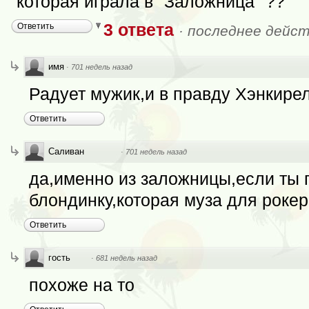
которая играла в "Заложница" ??
3 ответа
Ответить
·
последнее дейст
имя
·
701 недель назад
Радует мужик,и в правду Хэнкирел
Ответить
Саливан
·
701 недель назад
да,именно из заложницы,если ты п
блондинку,которая муза для рокер
Ответить
гость
·
681 недель назад
похоже на то