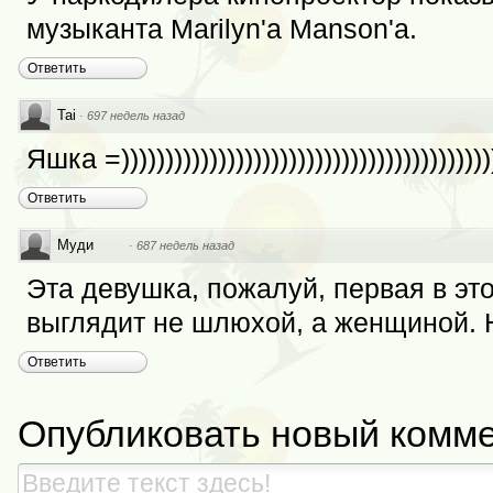
музыканта Marilyn'а Manson'а.
Ответить
Tai
·
697 недель назад
Яшка =)))))))))))))))))))))))))))))))))))))))))
Ответить
Муди
·
687 недель назад
Эта девушка, пожалуй, первая в эт
выглядит не шлюхой, а женщиной.
Ответить
Опубликовать новый комм