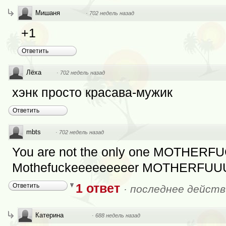
Мишаня
·
702 недель назад
+1
Ответить
Лёха
·
702 недель назад
хэнк просто красава-мужик
Ответить
mbts
·
702 недель назад
You are not the only one MOTHERF
Mothefuckeeeeeeeeer MOTHERFU
1 ответ
Ответить
·
последнее действ
Катерина
·
688 недель назад