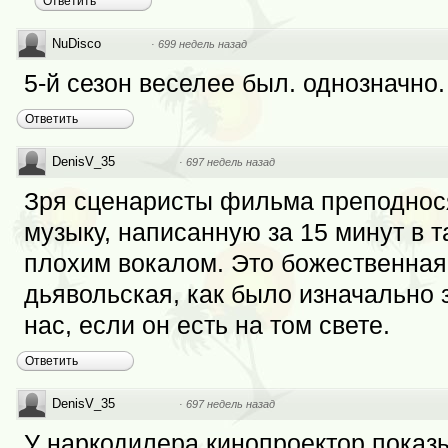
Ответить
NuDisco
·
699 недель назад
5-й сезон веселее был. однозначно.
Ответить
DenisV_35
·
697 недель назад
Зря сценаристы фильма преподнося
музыку, написанную за 15 минут в т
плохим вокалом. Это божественная
дьявольская, как было изначально 
нас, если он есть на том свете.
Ответить
DenisV_35
·
697 недель назад
У наркодилера кинопроектор показы